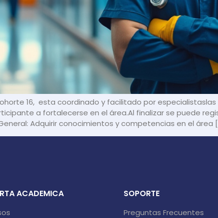
horte 16, esta coordinado y facilitado por especialistasla
ticipante a fortalecerse en el área.Al finalizar se puede regi
neral: Adquirir conocimientos y competencias en el área [
RTA ACADEMICA
SOPORTE
sos
Preguntas Frecuentes