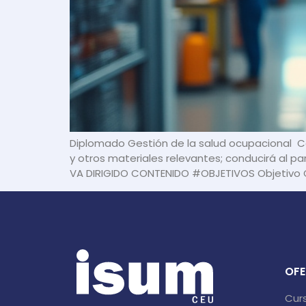
Diplomado Gestión de la salud ocupacional Co
y otros materiales relevantes; conducirá al par
VA DIRIGIDO CONTENIDO #OBJETIVOS Objetivo Ge
OFE
Cur