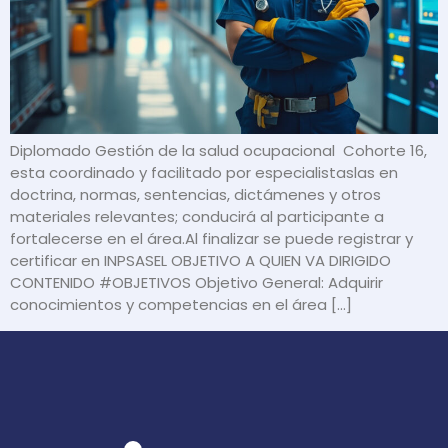
Diplomado Gestión de la salud ocupacional Cohorte 16,
esta coordinado y facilitado por especialistaslas en
doctrina, normas, sentencias, dictámenes y otros
materiales relevantes; conducirá al participante a
fortalecerse en el área.Al finalizar se puede registrar y
certificar en INPSASEL OBJETIVO A QUIEN VA DIRIGIDO
CONTENIDO #OBJETIVOS Objetivo General: Adquirir
conocimientos y competencias en el área […]